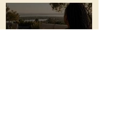
Relations sociales : être
fidèle à ce qui nourrit et le
droit de ne pas tout
entretenir, une réflexion
de Mélina Seymour