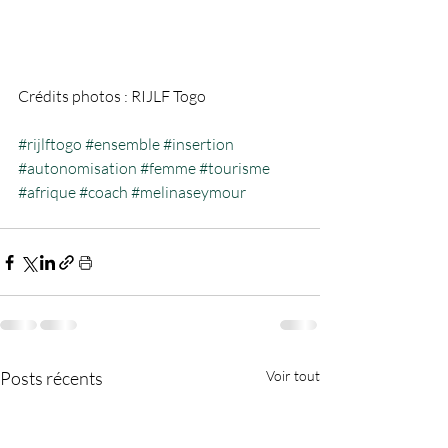
Crédits photos : RIJLF Togo
#rijlftogo
#ensemble
#insertion
#autonomisation
#femme
#tourisme
#afrique
#coach
#melinaseymour
Posts récents
Voir tout