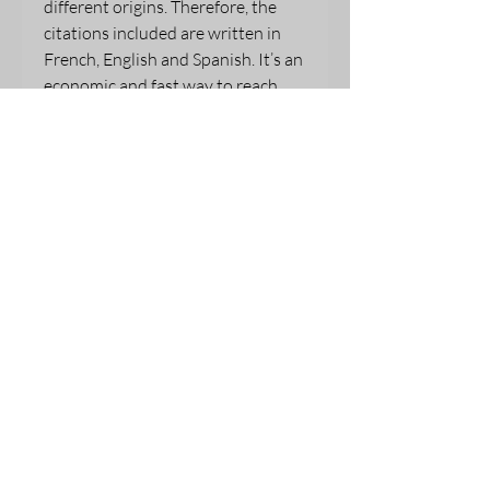
different origins. Therefore, the
citations included are written in
French, English and Spanish. It’s an
economic and fast way to reach
internationally her target. This
concentrated positive reasonings
which through all preoccupations
of young person daily life is
reinforced by pictures of a smiling
young multicultural persons.
Author: Melina SEYMOUR
Foreword: Guelmbaye
NGARSANDJE
Pages number: 218
Printing: PréciGrafik. Sherbrooke,
Canada
Release: August 2017
ISBN : 979-10-96750-00-9