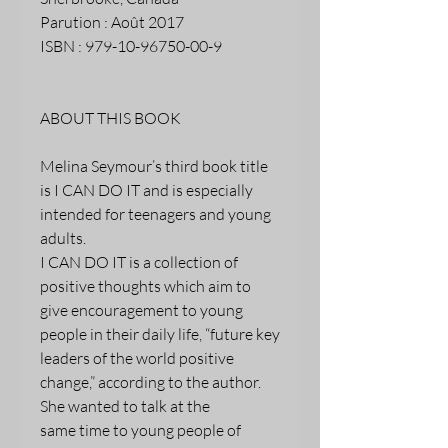
Parution : Août 2017
ISBN : 979-10-96750-00-9
ABOUT THIS BOOK
Melina Seymour’s third book title
is I CAN DO IT and is especially
intended for teenagers and young
adults.
I CAN DO IT is a collection of
positive thoughts which aim to
give encouragement to young
people in their daily life, “future key
leaders of the world positive
change,” according to the author.
She wanted to talk at the
same time to young people of