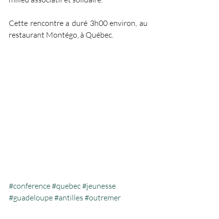
Cette rencontre a duré 3h00 environ, au 
restaurant Montégo, à Québec. 
#conference
#quebec
#jeunesse
#guadeloupe
#antilles
#outremer
#melinaseymour
#france